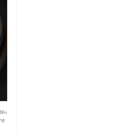
 đến
ững