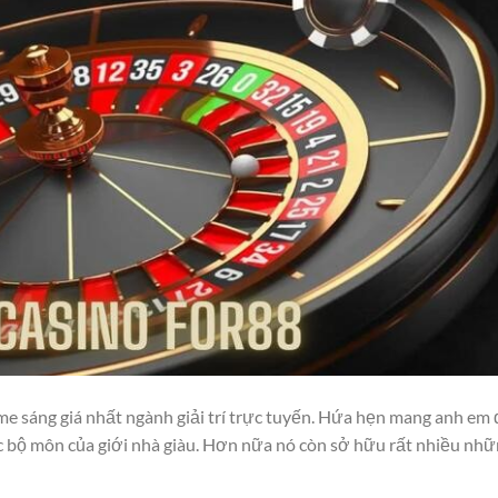
me sáng giá nhất ngành giải trí trực tuyến. Hứa hẹn mang anh em
c bộ môn của giới nhà giàu. Hơn nữa nó còn sở hữu rất nhiều nh