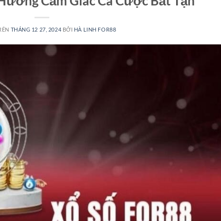
 Hưởng Cảm Giác Cá Cược Bất Tận
TRÊN
THÁNG 12 27, 2024
BỞI
HÀ LINH FOR88