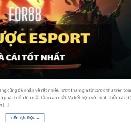
ng cũng đã nhận về rất nhiều lượt tham gia từ cược thủ trên toà
 phát triển lên một tầm cao mới. Và kết hợp với hình thức cá cư
m […]
TIẾP TỤC ĐỌC
→