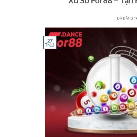
Xổ Số For88 – Tận
ĐÃ ĐĂNG 
27
Th12