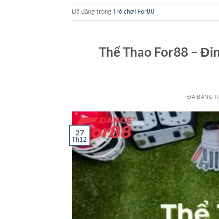
Đã đăng trong
Trò chơi For88
Thể Thao For88 – Đỉ
ĐÃ ĐĂNG 
27
Th12