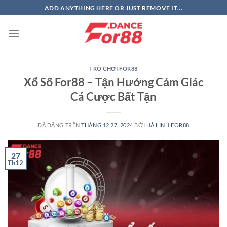
Chuyển
ADD ANYTHING HERE OR JUST REMOVE IT...
đến
nội
dung
TRÒ CHƠI FOR88
Xổ Số For88 – Tận Hưởng Cảm Giác
Cá Cược Bất Tận
ĐÃ ĐĂNG TRÊN
THÁNG 12 27, 2024
BỞI
HÀ LINH FOR88
27
Th12