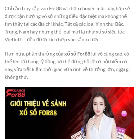
Chỉ cần truy cập vào For88 và chọn chuyên mục này, bạn sẽ
được tận hưởng vô số những điều đặc biệt mà không thể
tìm thấy tại các địa chỉ khác. Tất cả các loại hình thừ Bắc,
Trung, Nam hay những thể loại mới lạ như xổ số siêu tốc,
Vietlott,… đều được tích hợp vào sảnh cược.
Hơn nữa, phần thưởng của
xổ số For88
lại vô cùng cao, có
thể lên tới hàng tỷ đồng. Vì thế đừng bỏ lỡ cơ hội hiếm có
này, vừa tiết kiệm thời gian vừa rinh về thưởng lớn, ngại gì
không thử.