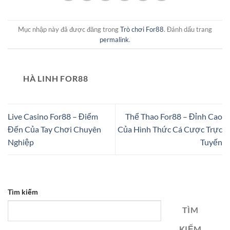
Mục nhập này đã được đăng trong
Trò chơi For88
. Đánh dấu trang
permalink
.
HÀ LINH FOR88
Live Casino For88 – Điểm
Thể Thao For88 – Đỉnh Cao
Đến Của Tay Chơi Chuyên
Của Hình Thức Cá Cược Trực
Nghiệp
Tuyến
Tìm kiếm
TÌM
KIẾM