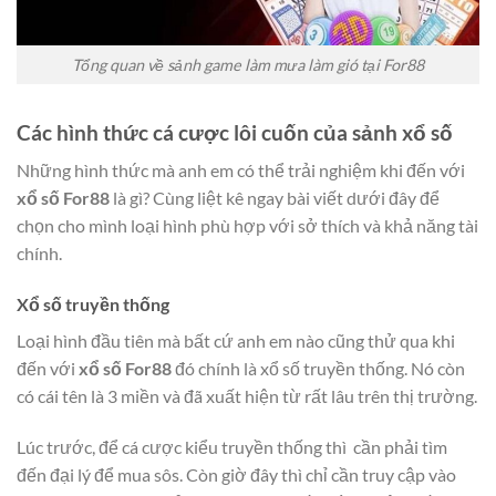
Tổng quan về sảnh game làm mưa làm gió tại For88
Các hình thức cá cược lôi cuốn của sảnh xổ số
Những hình thức mà anh em có thể trải nghiệm khi đến với
xổ số For88
là gì? Cùng liệt kê ngay bài viết dưới đây để
chọn cho mình loại hình phù hợp với sở thích và khả năng tài
chính.
Xổ số truyền thống
Loại hình đầu tiên mà bất cứ anh em nào cũng thử qua khi
đến với
xổ số For88
đó chính là xổ số truyền thống. Nó còn
có cái tên là 3 miền và đã xuất hiện từ rất lâu trên thị trường.
Lúc trước, để cá cược kiểu truyền thống thì cần phải tìm
đến đại lý để mua sôs. Còn giờ đây thì chỉ cần truy cập vào