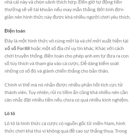
nhà cái này và chọn sảnh thích hợp. Đến giờ tự động tiền
thưởng sẽ về tài khoản nếu may mắn thắng. Bởi tính đơn
giản nên hình thức này được khá nhiều người chơi yêu thích.
Điện toán
Đây là một hình thức vô cùng mới lạ và chỉ mới xuất hiện tại
xổ số For88
hoặc một số địa chỉ uy tín khác. Khác với cách
chơi truyền thống, điện toán cho phép anh em tự đưa ra con
số tùy thích và tham gia vào cá cược. Dễ dàng kiểm soát
những có số đó và giành chiến thắng cho bản thân.
Chính vì thế mà nó nhận được nhiều phản hồi tích cực từ
thành viên. Tuy nhiên, rủi ro tiềm ẩn cũng khá nhiều nên cần
cân nhắc đặt nhiều tiền nếu chưa có quá nhiều kinh nghiệm.
Lô tô
Lô tô là hình thức cá cược có nguồn gốc từ miền Nam, hình
thức chơi khá thú vị không quá đề cao sự thắng thua. Trong