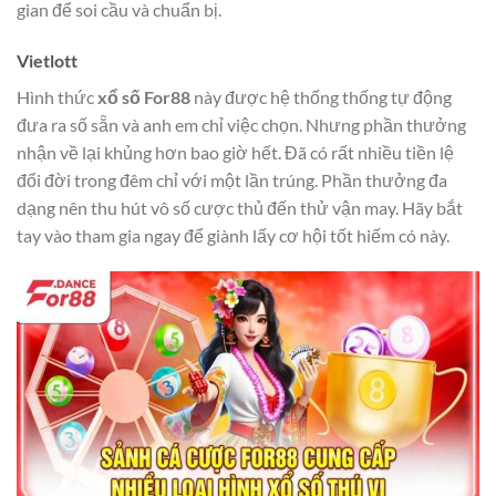
gian để soi cầu và chuẩn bị.
Vietlott
Hình thức
xổ số For88
này được hệ thống thống tự động
đưa ra số sẵn và anh em chỉ việc chọn. Nhưng phần thưởng
nhận về lại khủng hơn bao giờ hết. Đã có rất nhiều tiền lệ
đổi đời trong đêm chỉ với một lần trúng. Phần thưởng đa
dạng nên thu hút vô số cược thủ đến thử vận may. Hãy bắt
tay vào tham gia ngay để giành lấy cơ hội tốt hiếm có này.