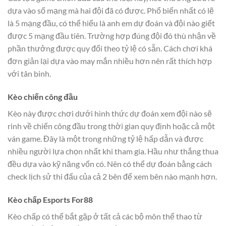
dựa vào số mạng mà hai đội đã có được. Phổ biến nhất có lẽ
là 5 mạng đầu, có thể hiểu là anh em dự đoán và đội nào giết
được 5 mạng đầu tiên. Trường hợp đúng đội đó thù nhận về
phần thưởng được quy đổi theo tỷ lệ có sẵn. Cách chơi khá
đơn giản lại dựa vào may mắn nhiều hơn nên rất thích hợp
với tân binh.
Kèo chiến công đầu
Kèo này được chơi dưới hình thức dự đoán xem đội nào sẽ
rinh về chiến công đầu trong thời gian quy định hoặc cả một
ván game. Đây là một trong những tỷ lệ hấp dẫn và được
nhiều người lựa chọn nhất khi tham gia. Hầu như thắng thua
đều dựa vào kỹ năng vốn có. Nên có thể dự đoán bằng cách
check lịch sử thi đấu của cả 2 bên để xem bên nào mạnh hơn.
Kèo chấp
Esports For88
Kèo chấp có thể bắt gặp ở tất cả các bộ môn thể thao từ