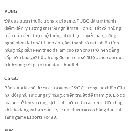
PUBG
Đã quá quen thuộc trong giới game, PUBG đã trở thành
điểm đến lý tưởng khi trải nghiệm tại For88. Tất cả những
trận đấu đều được hệ thống phát trực tuyến bằng công
nghệ hiện đại nhất. Hình ảnh, âm thanh rõ nét, nhiều tính
năng hấp dẫn kèm theo đã làm cho sân chơi trở nên đẳng
cấp hơn bao giờ hết. Trong đó anh em sẽ được theo dõi quá
trình sống sót giữa trận đấu khốc liệt.
CS:GO
Bắn súng là chủ đề của tựa game CS:GO, trong lúc chiến đấu
hai đội phải sử dụng kỹ năng, chiến thuật để tham gia. Do đó
mà nó trở lên vô cùng kịch tính, hơn nữa các kèo cược cũng
khá đa dạng và hấp dẫn. Tỷ lệ đổi thường cao hàng đầu tại
sảnh game
Esports For88
.
FIFA