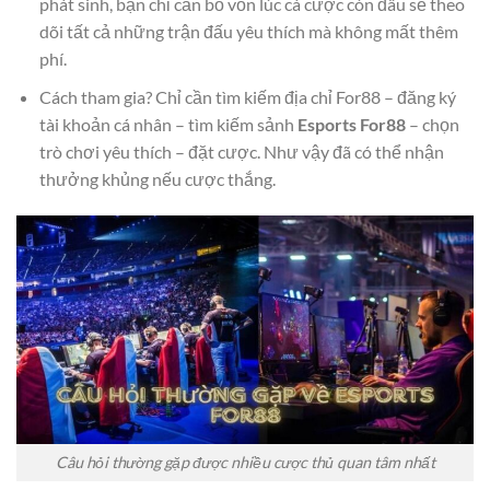
phát sinh, bạn chỉ cần bỏ vốn lúc cá cược còn đâu sẽ theo
dõi tất cả những trận đấu yêu thích mà không mất thêm
phí.
Cách tham gia? Chỉ cần tìm kiếm địa chỉ For88 – đăng ký
tài khoản cá nhân – tìm kiếm sảnh
Esports For88
– chọn
trò chơi yêu thích – đặt cược. Như vậy đã có thể nhận
thưởng khủng nếu cược thắng.
Câu hỏi thường gặp được nhiều cược thủ quan tâm nhất