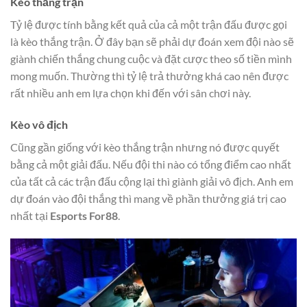
Kèo thắng trận
Tỷ lệ được tính bằng kết quả của cả một trận đấu được gọi
là kèo thắng trận. Ở đây bạn sẽ phải dự đoán xem đội nào sẽ
giành chiến thắng chung cuộc và đặt cược theo số tiền mình
mong muốn. Thường thì tỷ lệ trả thưởng khá cao nên được
rất nhiều anh em lựa chọn khi đến với sân chơi này.
Kèo vô địch
Cũng gần giống với kèo thắng trận nhưng nó được quyết
bằng cả một giải đấu. Nếu đội thi nào có tổng điểm cao nhất
của tất cả các trận đấu cộng lại thì giành giải vô địch. Anh em
dự đoán vào đội thắng thì mang về phần thưởng giá trị cao
nhất tại
Esports For88
.