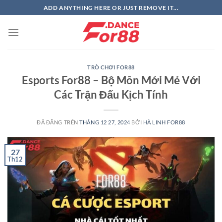
Chuyển
ADD ANYTHING HERE OR JUST REMOVE IT...
đến
nội
dung
TRÒ CHƠI FOR88
Esports For88 – Bộ Môn Mới Mẻ Với
Các Trận Đấu Kịch Tính
ĐÃ ĐĂNG TRÊN
THÁNG 12 27, 2024
BỞI
HÀ LINH FOR88
27
Th12