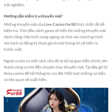
trải nghiệm.
Hướng dẫn kiểm tra khuyến mãi?
Những khuyến mãi của
Live Casino For88
thực chất rất dễ
kiểm tra. Trên đầu sảnh game sẽ hiển thị những khuyến mãi
dành riêng. Hãy lướt sang ngang và click vào chương trình
mà mình có đăng ký tham gia là mọi thông tin sẽ hiện ra
trước mắt.
Ngoài ra còn có một cách nữa đó là tải lại giao diện chính, tên
thanh công cụ tìm đến chuyên mục khuyến mãi. Tại đây gõ từ
khóa casino để hệ thống lọc ưu đãi. Một loạt những sự kiện
có liên quan sẽ xuất hiện.