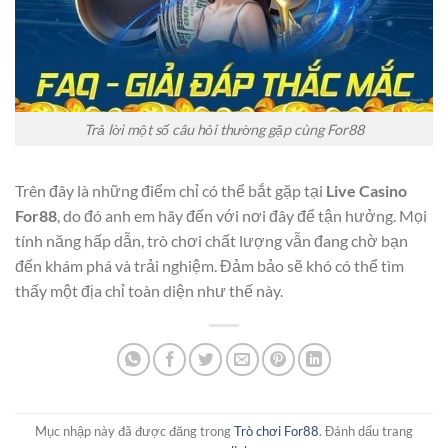
Trả lời một số câu hỏi thường gặp cùng For88
Trên đây là những điểm chỉ có thể bắt gặp tại
Live Casino
For88
, do đó anh em hãy đến với nơi đây để tận hưởng. Mọi
tính năng hấp dẫn, trò chơi chất lượng vẫn đang chờ bạn
đến khám phá và trải nghiệm. Đảm bảo sẽ khó có thể tìm
thấy một địa chỉ toàn diện như thế này.
Mục nhập này đã được đăng trong
Trò chơi For88
. Đánh dấu trang