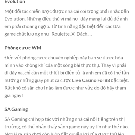
Evolution
Một đối tác chiến lược được nhà cái coi trọng phải nhắc đến
Evolution. Những điều thú vị mà nơi đây mang lại đủ để anh
em phải choáng ngợp. Từ tính năng đặc biệt đến các tựa
game chất lượng như:
Roulette, Xì Dách,…
Phòng cược WM
Đến với phòng cược chuyên nghiệp này bạn sẽ được hòa
mình vào không khí của một sòng bài thực thụ. Thay vì phải
đi đây xa, chỉ cần một thiết bị điện tử là anh em đã có thể tận
hưởng những giây phút cá cược
Live Casino For88
đặc biệt.
Rất khó có sân chơi nào làm được như vậy, do đó hãy tham
gia ngay!
SA Gaming
SA Gaming chỉ hợp tác với những nhà cái nổi tiếng trên thị
trường, có thể nhận thấy sảnh game này uy tín như thế nào.
Ngoài ra, sân chơi còn luôn đặt quyền lợi của cược thủ lên