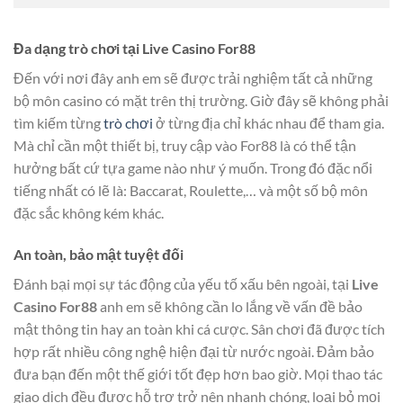
Đa dạng trò chơi tại Live Casino For88
Đến với nơi đây anh em sẽ được trải nghiệm tất cả những
bộ môn casino có mặt trên thị trường. Giờ đây sẽ không phải
tìm kiếm từng
trò chơi
ở từng địa chỉ khác nhau để tham gia.
Mà chỉ cần một thiết bị, truy cập vào For88 là có thể tận
hưởng bất cứ tựa game nào như ý muốn. Trong đó đặc nổi
tiếng nhất có lẽ là:
Baccarat, Roulette,… và một số bộ môn
đặc sắc không kém khác.
An toàn, bảo mật tuyệt đối
Đánh bại mọi sự tác động của yếu tố xấu bên ngoài, tại
Live
Casino For88
anh em sẽ không cần lo lắng về vấn đề bảo
mật thông tin hay an toàn khi cá cược. Sân chơi đã được tích
hợp rất nhiều công nghệ hiện đại từ nước ngoài. Đảm bảo
đưa bạn đến một thế giới tốt đẹp hơn bao giờ. Mọi thao tác
giao dịch đều được hỗ trợ trở nên nhanh chóng, loại bỏ mọi