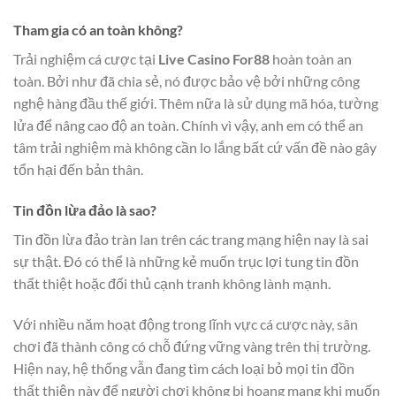
Tham gia có an toàn không?
Trải nghiệm cá cược tại
Live Casino For88
hoàn toàn an
toàn. Bởi như đã chia sẻ, nó được bảo vệ bởi những công
nghệ hàng đầu thế giới. Thêm nữa là sử dụng mã hóa, tường
lửa để nâng cao độ an toàn. Chính vì vậy, anh em có thể an
tâm trải nghiệm mà không cần lo lắng bất cứ vấn đề nào gây
tổn hại đến bản thân.
Tin đồn lừa đảo là sao?
Tin đồn lừa đảo tràn lan trên các trang mạng hiện nay là sai
sự thật. Đó có thể là những kẻ muốn trục lợi tung tin đồn
thất thiệt hoặc đối thủ cạnh tranh không lành mạnh.
Với nhiều năm hoạt động trong lĩnh vực cá cược này, sân
chơi đã thành công có chỗ đứng vững vàng trên thị trường.
Hiện nay, hệ thống vẫn đang tìm cách loại bỏ mọi tin đồn
thất thiện này để người chơi không bị hoang mang khi muốn