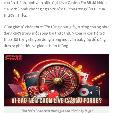
của ân thành, hình ảnh hiện đại.
Live Casino For88
đã khiến
cược thủ phải choáng ngợp trước sự chú trọng đầu tư của
thương hiệu.
Cảm giác sẽ chân thực đến từng phút giây, tưởng chừng như
đang chơi trong một sòng bài thực thụ. Ngoài ra còn hỗ trợ
theo dõi từng chuyển động trong một ván bài, giúp dễ dàng
đưa ra phát đón và giành chiến thắng.
Tìm hiểu lý do nên tham gia sân chơi này là gì?