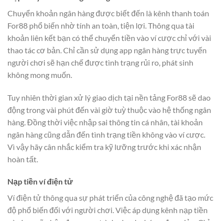
Chuyển khoản ngân hàng được biết đến là kênh thanh toán
For88 phổ biến nhờ tính an toàn, tiện lợi. Thông qua tài
khoản liên kết bạn có thể chuyển tiền vào ví cược chỉ với vài
thao tác cơ bản. Chỉ cần sử dụng app ngân hàng trực tuyến
người chơi sẽ hạn chế được tình trạng rủi ro, phát sinh
không mong muốn.
Tuy nhiên thời gian xử lý giao dịch tại nền tảng For88 sẽ dao
động trong vài phút đến vài giờ tuỳ thuộc vào hệ thống ngân
hàng. Đồng thời việc nhập sai thông tin cá nhân, tài khoản
ngân hàng cũng dẫn đến tình trạng tiền không vào ví cược.
Vì vậy hãy cân nhắc kiểm tra kỹ lưỡng trước khi xác nhận
hoàn tất.
Nạp tiền ví điện tử
Ví điện tử thông qua sự phát triển của công nghệ đã tạo mức
độ phổ biến đối với người chơi. Việc áp dụng kênh nạp tiền