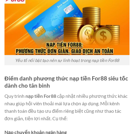
Yếu tố nổi bật tạo nên sự linh hoạt trong nạp tiền For88
Điểm danh phương thức nạp tiền For88 siêu tốc
dành cho tân binh
Quy trình
nạp tiền For88
cập nhật nhiều phương thức khác
nhau giúp hội viên thoải mái lựa chọn áp dụng. Mỗi kênh
thanh toán đều tạo ưu điểm riêng biệt cũng như thao tác
đơn giản, tiện lợi nhất. Cụ thể:
Nạp chuyển khoản ngân hàng