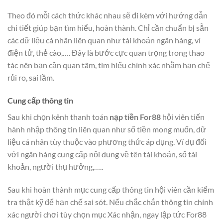
Theo đó mỗi cách thức khác nhau sẽ đi kèm với hướng dẫn
chi tiết giúp bạn tìm hiểu, hoàn thành. Chỉ cần chuẩn bị sẵn
các dữ liệu cá nhân liên quan như tài khoản ngân hàng, ví
điện tử, thẻ cào,…. Đây là bước cực quan trọng trong thao
tác nên bạn cần quan tâm, tìm hiểu chính xác nhằm hạn chế
rủi ro, sai lầm.
Cung cấp thông tin
Sau khi chọn kênh thanh toán
nạp tiền For88
hội viên tiến
hành nhập thông tin liên quan như số tiền mong muốn, dữ
liệu cá nhân tùy thuộc vào phương thức áp dụng. Ví dụ đối
với ngân hàng cung cấp nội dung về tên tài khoản, số tài
khoản, người thụ hưởng,…..
Sau khi hoàn thành mục cung cấp thông tin hội viên cần kiểm
tra thật kỹ để hạn chế sai sót. Nếu chắc chắn thông tin chính
xác người chơi tùy chọn mục Xác nhận, ngay lập tức For88