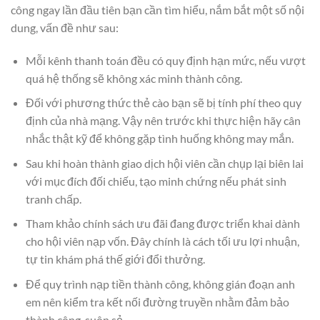
công ngay lần đầu tiên bạn cần tìm hiểu, nắm bắt một số nội
dung, vấn đề như sau:
Mỗi kênh thanh toán đều có quy định hạn mức, nếu vượt
quá hệ thống sẽ không xác minh thành công.
Đối với phương thức thẻ cào bạn sẽ bị tính phí theo quy
định của nhà mạng. Vậy nên trước khi thực hiện hãy cân
nhắc thật kỹ để không gặp tình huống không may mắn.
Sau khi hoàn thành giao dịch hội viên cần chụp lại biên lai
với mục đích đối chiếu, tạo minh chứng nếu phát sinh
tranh chấp.
Tham khảo chính sách ưu đãi đang được triển khai dành
cho hội viên nạp vốn. Đây chính là cách tối ưu lợi nhuận,
tự tin khám phá thế giới đổi thưởng.
Để quy trình nạp tiền thành công, không gián đoạn anh
em nên kiểm tra kết nối đường truyền nhằm đảm bảo
thành công, suôn sẻ.