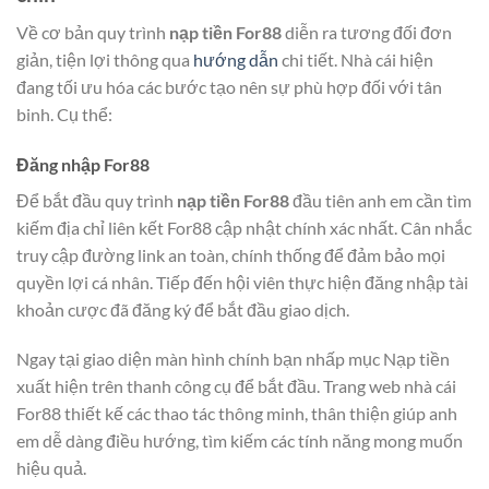
Về cơ bản quy trình
nạp tiền For88
diễn ra tương đối đơn
giản, tiện lợi thông qua
hướng dẫn
chi tiết. Nhà cái hiện
đang tối ưu hóa các bước tạo nên sự phù hợp đối với tân
binh. Cụ thể:
Đăng nhập For88
Để bắt đầu quy trình
nạp tiền For88
đầu tiên anh em cần tìm
kiếm địa chỉ liên kết For88 cập nhật chính xác nhất. Cân nhắc
truy cập đường link an toàn, chính thống để đảm bảo mọi
quyền lợi cá nhân. Tiếp đến hội viên thực hiện đăng nhập tài
khoản cược đã đăng ký để bắt đầu giao dịch.
Ngay tại giao diện màn hình chính bạn nhấp mục Nạp tiền
xuất hiện trên thanh công cụ để bắt đầu. Trang web nhà cái
For88 thiết kế các thao tác thông minh, thân thiện giúp anh
em dễ dàng điều hướng, tìm kiếm các tính năng mong muốn
hiệu quả.