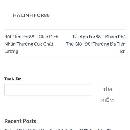
HÀ LINH FOR88
Rút Tiền For88 – Giao Dịch
Tải App For88 – Khám Phá
Nhận Thưởng Cực Chất
Thế Giới Đổi Thưởng Đa Tiện
Lượng
Ích
Tìm kiếm
TÌM
KIẾM
Recent Posts