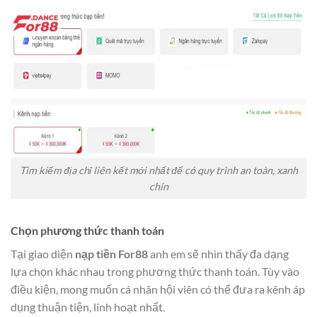
Tìm kiếm địa chỉ liên kết mới nhất để có quy trình an toàn, xanh
chín
Chọn phương thức thanh toán
Tại giao diện
nạp tiền For88
anh em sẽ nhìn thấy đa dạng
lựa chọn khác nhau trong phương thức thanh toán. Tùy vào
điều kiện, mong muốn cá nhân hội viên có thể đưa ra kênh áp
dụng thuận tiện, linh hoạt nhất.