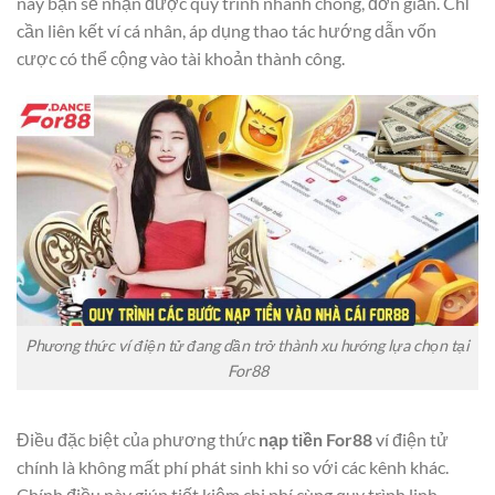
này bạn sẽ nhận được quy trình nhanh chóng, đơn giản. Chỉ
cần liên kết ví cá nhân, áp dụng thao tác hướng dẫn vốn
cược có thể cộng vào tài khoản thành công.
Phương thức ví điện tử đang dần trở thành xu hướng lựa chọn tại
For88
Điều đặc biệt của phương thức
nạp tiền For88
ví điện tử
chính là không mất phí phát sinh khi so với các kênh khác.
Chính điều này giúp tiết kiệm chi phí cùng quy trình linh