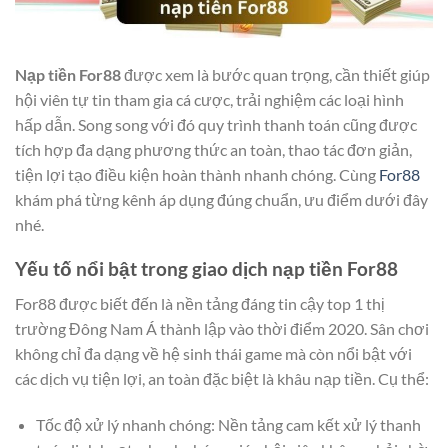
Nạp tiền For88
được xem là bước quan trọng, cần thiết giúp
hội viên tự tin tham gia cá cược, trải nghiệm các loại hình
hấp dẫn. Song song với đó quy trình thanh toán cũng được
tích hợp đa dạng phương thức an toàn, thao tác đơn giản,
tiện lợi tạo điều kiện hoàn thành nhanh chóng. Cùng
For88
khám phá từng kênh áp dụng đúng chuẩn, ưu điểm dưới đây
nhé.
Yếu tố nổi bật trong giao dịch nạp tiền For88
For88 được biết đến là nền tảng đáng tin cậy top 1 thị
trường Đông Nam Á thành lập vào thời điểm 2020. Sân chơi
không chỉ đa dạng về hệ sinh thái game mà còn nổi bật với
các dịch vụ tiện lợi, an toàn đặc biệt là khâu nạp tiền. Cụ thể:
Tốc độ xử lý nhanh chóng: Nền tảng cam kết xử lý thanh