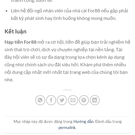
Liên hệ đội ngũ nhân viên của nhà cái For88 nếu gặp phải
bất kỳ phát sinh hay tình huống không mong muốn.
Kết luận
Nạp tiền For88
mở ra cơ hội, tiền đề giúp bạn trải nghiệm hệ
sinh thái trò chơi, dịch vụ chuyên nghiệp tại nền tảng. Tại
đây hội viên sẽ có sự đa dạng trong lựa chọn kênh áp dụng
cũng như chính sách ưu đãi siêu hời. Khám phá thêm nhiều
nội dung cập nhật mới nhất tại trang web của chúng tôi bạn
nhé.
Mục nhập này đã được đăng trong
Hướng dẫn
. Đánh dấu trang
permalink
.