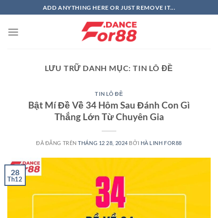
Chuyển
ADD ANYTHING HERE OR JUST REMOVE IT...
đến
nội
dung
LƯU TRỮ DANH MỤC:
TIN LÔ ĐỀ
TIN LÔ ĐỀ
Bật Mí Đề Về 34 Hôm Sau Đánh Con Gì
Thắng Lớn Từ Chuyên Gia
ĐÃ ĐĂNG TRÊN
THÁNG 12 28, 2024
BỞI
HÀ LINH FOR88
28
Th12