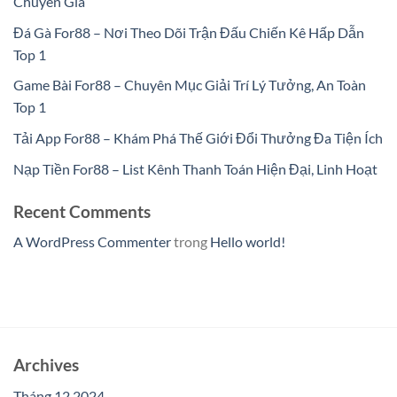
Chuyên Gia
Đá Gà For88 – Nơi Theo Dõi Trận Đấu Chiến Kê Hấp Dẫn
Top 1
Game Bài For88 – Chuyên Mục Giải Trí Lý Tưởng, An Toàn
Top 1
Tải App For88 – Khám Phá Thế Giới Đổi Thưởng Đa Tiện Ích
Nạp Tiền For88 – List Kênh Thanh Toán Hiện Đại, Linh Hoạt
Recent Comments
A WordPress Commenter
trong
Hello world!
Archives
Tháng 12 2024