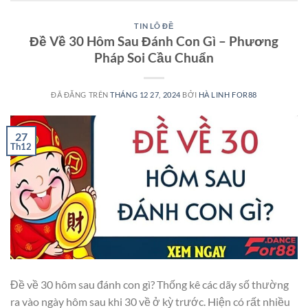
TIN LÔ ĐỀ
Đề Về 30 Hôm Sau Đánh Con Gì – Phương
Pháp Soi Cầu Chuẩn
ĐÃ ĐĂNG TRÊN
THÁNG 12 27, 2024
BỞI
HÀ LINH FOR88
27
Th12
Đề về 30 hôm sau đánh con gì? Thống kê các dãy số thường
ra vào ngày hôm sau khi 30 về ở kỳ trước. Hiện có rất nhiều