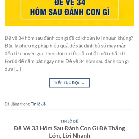
Đề về 34 hôm sau đánh con gì để có khoản lợi nhuận khủng?
Đâu là phương pháp hiệu quả để xác định bộ số may mắn
đến từ chuyên gia. Theo dõi tin tức cập nhật mới nhất từ
For88 để nắm bắt ngay nhé! Đề về 34 hôm sau đánh con gì
dựa […]
TIẾP TỤC ĐỌC
→
Đã đăng trong
Tin lô đề
TIN LÔ ĐỀ
Đề Về 33 Hôm Sau Đánh Con Gì Để Thắng
Lớn, Lời Nhanh