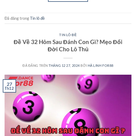
Đã đăng trong
Tin lô đề
TIN LÔ ĐỀ
Đề Về 32 Hôm Sau Đánh Con Gì? Mẹo Đổi
Đời Cho Lô Thủ
ĐÃ ĐĂNG TRÊN
THÁNG 12 27, 2024
BỞI
HÀ LINH FOR88
27
Th12