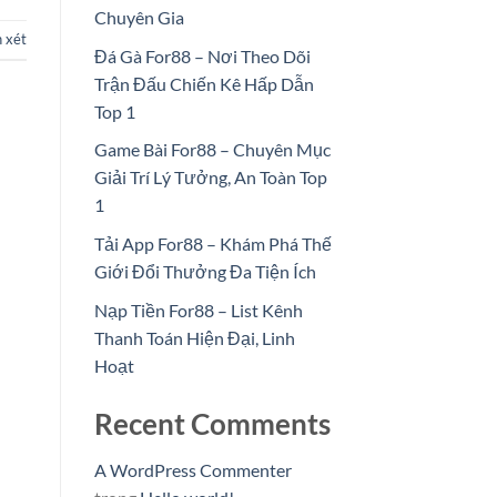
Chuyên Gia
 xét
Đá Gà For88 – Nơi Theo Dõi
Trận Đấu Chiến Kê Hấp Dẫn
Top 1
Game Bài For88 – Chuyên Mục
Giải Trí Lý Tưởng, An Toàn Top
1
Tải App For88 – Khám Phá Thế
Giới Đổi Thưởng Đa Tiện Ích
Nạp Tiền For88 – List Kênh
Thanh Toán Hiện Đại, Linh
Hoạt
Recent Comments
A WordPress Commenter